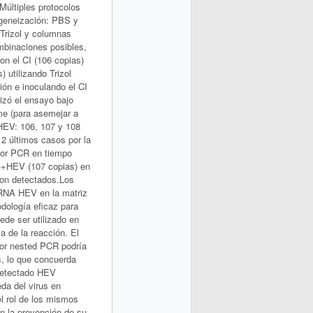
últiples protocolos
ogeneización: PBS y
 Trizol y columnas
mbinaciones posibles,
on el CI (106 copias)
 utilizando Trizol
ión e inoculando el CI
izó el ensayo bajo
me (para asemejar a
 HEV: 106, 107 y 108
 2 últimos casos por la
por PCR en tiempo
s)+HEV (107 copias) en
on detectados.Los
 RNA HEV en la matriz
dología eficaz para
ede ser utilizado en
a de la reacción. El
or nested PCR podría
s, lo que concuerda
 detectado HEV
eda del virus en
el rol de los mismos
en la prevención de su