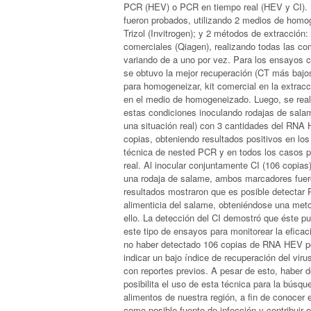
PCR (HEV) o PCR en tiempo real (HEV y CI). M
fueron probados, utilizando 2 medios de hom
Trizol (Invitrogen); y 2 métodos de extracción:
comerciales (Qiagen), realizando todas las co
variando de a uno por vez. Para los ensayos c
se obtuvo la mejor recuperación (CT más bajos)
para homogeneizar, kit comercial en la extracc
en el medio de homogeneizado. Luego, se real
estas condiciones inoculando rodajas de sala
una situación real) con 3 cantidades del RNA
copias, obteniendo resultados positivos en los
técnica de nested PCR y en todos los casos 
real. Al inocular conjuntamente CI (106 copia
una rodaja de salame, ambos marcadores fuer
resultados mostraron que es posible detectar
alimenticia del salame, obteniéndose una meto
ello. La detección del CI demostró que éste pu
este tipo de ensayos para monitorear la eficaci
no haber detectado 106 copias de RNA HEV p
indicar un bajo índice de recuperación del viru
con reportes previos. A pesar de esto, haber
posibilita el uso de esta técnica para la búsqu
alimentos de nuestra región, a fin de conocer 
como posible fuente de infección y contribuir 