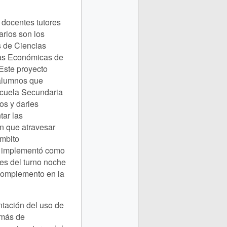
 docentes tutores
arios son los
s de Ciencias
ias Económicas de
Este proyecto
 alumnos que
scuela Secundaria
os y darles
tar las
en que atravesar
ámbito
 se implementó como
tes del turno noche
 complemento en la
ntación del uso de
 más de