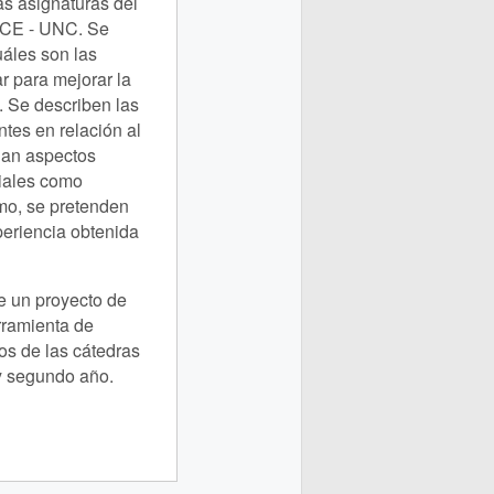
s asignaturas del
 FCE - UNC. Se
uáles son las
 para mejorar la
 Se describen las
ntes en relación al
nan aspectos
ciales como
mo, se pretenden
periencia obtenida
e un proyecto de
rramienta de
s de las cátedras
y segundo año.