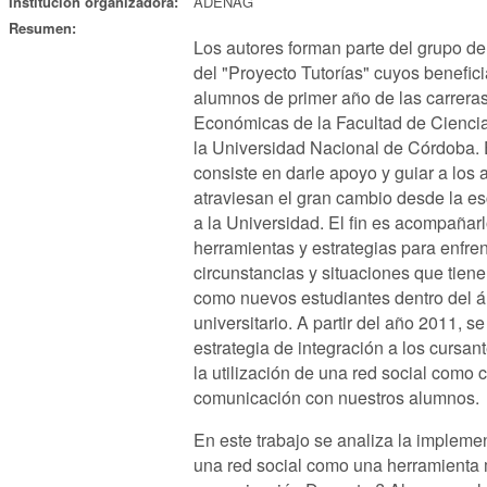
Institución organizadora:
ADENAG
Resumen:
Los autores forman parte del grupo de
del "Proyecto Tutorías" cuyos benefici
alumnos de primer año de las carrera
Económicas de la Facultad de Cienc
la Universidad Nacional de Córdoba. 
consiste en darle apoyo y guiar a los
atraviesan el gran cambio desde la e
a la Universidad. El fin es acompañarl
herramientas y estrategias para enfren
circunstancias y situaciones que tien
como nuevos estudiantes dentro del 
universitario. A partir del año 2011,
estrategia de integración a los cursan
la utilización de una red social como
comunicación con nuestros alumnos.
En este trabajo se analiza la impleme
una red social como una herramienta