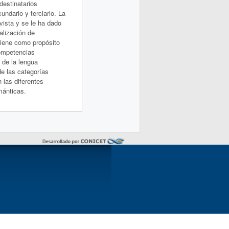
estinatarios
undario y terciario. La
vista y se le ha dado
alización de
Tiene como propósito
competencias
s de la lengua
de las categorías
n las diferentes
mánticas.