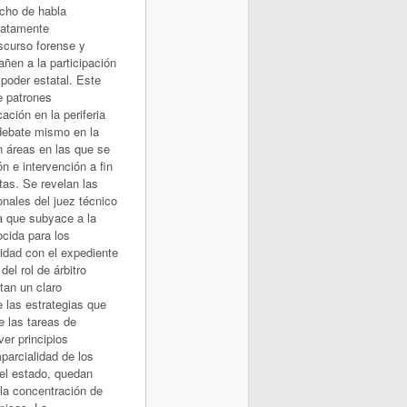
echo de habla
iatamente
scurso forense y
ñen a la participación
l poder estatal. Este
e patrones
ación en la periferia
 debate mismo en la
en áreas en las que se
n e intervención a fin
tas. Se revelan las
onales del juez técnico
da que subyace a la
cida para los
ridad con el expediente
el rol de árbitro
tan un claro
 las estrategias que
e las tareas de
ver principios
parcialidad de los
del estado, quedan
la concentración de