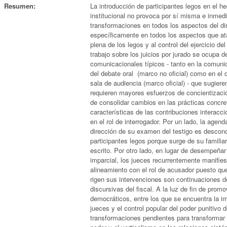
Resumen:
La introducción de participantes legos en el h
institucional no provoca por sí misma e inmed
transformaciones en todos los aspectos del di
específicamente en todos los aspectos que ata
plena de los legos y al control del ejercicio de
trabajo sobre los juicios por jurado se ocupa d
comunicacionales típicos - tanto en la comunic
del debate oral (marco no oficial) como en el
sala de audiencia (marco oficial) - que sugier
requieren mayores esfuerzos de concientizació
de consolidar cambios en las prácticas concre
características de las contribuciones interacci
en el rol de interrogador. Por un lado, la agen
dirección de su examen del testigo es descono
participantes legos porque surge de su familia
escrito. Por otro lado, en lugar de desempeñar d
imparcial, los jueces recurrentemente manifies
alineamiento con el rol de acusador puesto que
rigen sus intervenciones son continuaciones d
discursivas del fiscal. A la luz de fin de promo
democráticos, entre los que se encuentra la im
jueces y el control popular del poder punitivo 
transformaciones pendientes para transformar 