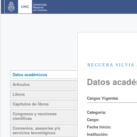
REGUERA SILVIA
Datos académicos
Datos acad
Artículos
Libros
Cargos Vigentes
Capítulos de libros
Categoría:
Congresos y reuniones
científicas
Cargo:
Fecha Inicio:
Convenios, asesorías y/o
servicios tecnológicos
Institución: