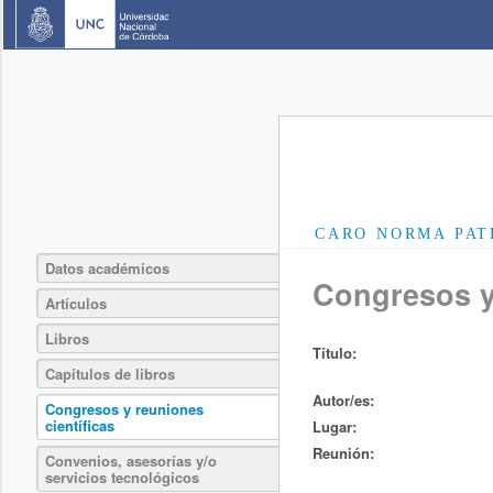
CARO NORMA PAT
Datos académicos
Congresos y 
Artículos
Libros
Título:
Capítulos de libros
Autor/es:
Congresos y reuniones
científicas
Lugar:
Reunión:
Convenios, asesorías y/o
servicios tecnológicos