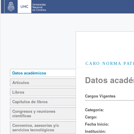
CARO NORMA PAT
Datos académicos
Datos acad
Artículos
Libros
Cargos Vigentes
Capítulos de libros
Categoría:
Congresos y reuniones
científicas
Cargo:
Fecha Inicio:
Convenios, asesorías y/o
servicios tecnológicos
Institución: