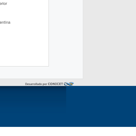
rior
entina