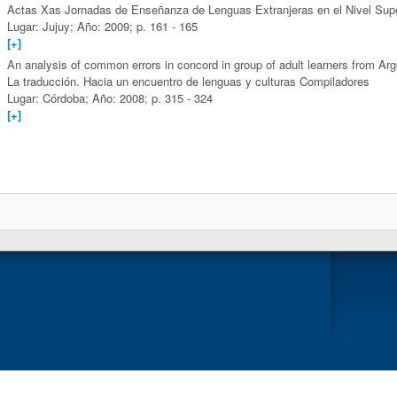
Actas Xas Jornadas de Enseñanza de Lenguas Extranjeras en el Nivel Supe
Lugar: Jujuy; Año: 2009; p. 161 - 165
[+]
An analysis of common errors in concord in group of adult learners from Arg
La traducción. Hacia un encuentro de lenguas y culturas Compiladores
Lugar: Córdoba; Año: 2008; p. 315 - 324
[+]